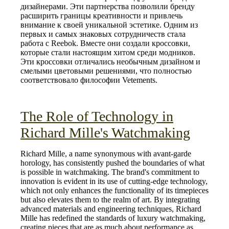
дизайнерами. Эти партнерства позволили бренду
расширить границы креативности и привлечь
внимание к своей уникальной эстетике. Одним из
первых и самых знаковых сотрудничеств стала
работа с Reebok. Вместе они создали кроссовки,
которые стали настоящим хитом среди модников.
Эти кроссовки отличались необычным дизайном и
смелыми цветовыми решениями, что полностью
соответствовало философии Vetements.
The Role of Technology in
Richard Mille's Watchmaking
Richard Mille, a name synonymous with avant-garde
horology, has consistently pushed the boundaries of what
is possible in watchmaking. The brand's commitment to
innovation is evident in its use of cutting-edge technology,
which not only enhances the functionality of its timepieces
but also elevates them to the realm of art. By integrating
advanced materials and engineering techniques, Richard
Mille has redefined the standards of luxury watchmaking,
creating pieces that are as much about performance as